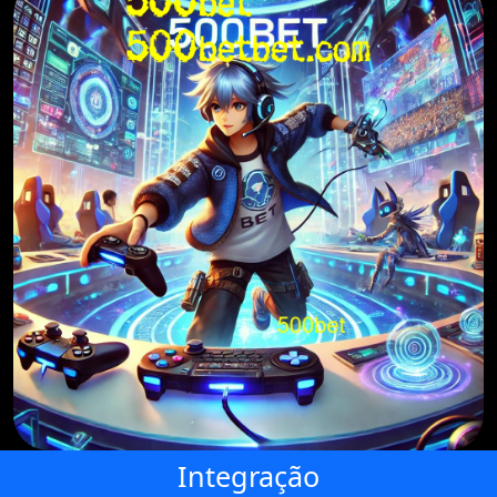
Integração